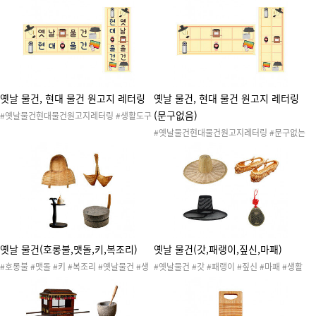
이 #생활도구활동 #생활도구도안 #생활도구
도구도안 #생활도구자료 #옛날생활도구 #과
자료 #과거생활도구 #옛날생활도구 #우리나
거생활도구 #오늘날생활도구 #생활도구게시
라 #전통물건
판 #생활도구환경판 #생활도구환경구성 #교
실환경구성 #우리나라 #전통물건
옛날 물건, 현대 물건 원고지 레터링
옛날 물건, 현대 물건 원고지 레터링
(문구없음)
#옛날물건현대물건원고지레터링 #생활도구
#생활용품 #생활도구놀이 #생활도구활동 #
#옛날물건현대물건원고지레터링 #문구없는
생활도구도안 #생활도구자료 #옛날생활도구
옛날물건현대물건원고지레터링 #생활도구 #
#과거생활도구 #오늘날생활도구 #생활도구
생활용품 #생활도구놀이 #생활도구활동 #생
레터링 #우리나라 #전통물건
활도구도안 #생활도구자료 #옛날생활도구 #
과거생활도구 #오늘날생활도구 #생활도구레
터링 #우리나라 #전통물건
옛날 물건(호롱불,맷돌,키,복조리)
옛날 물건(갓,패랭이,짚신,마패)
#호롱불 #맷돌 #키 #복조리 #옛날물건 #생
#옛날물건 #갓 #패랭이 #짚신 #마패 #생활
활도구 #생활용품 #생활도구놀이 #생활도구
도구 #생활용품 #생활도구놀이 #생활도구활
활동 #생활도구도안 #생활도구자료 #과거생
동 #생활도구도안 #생활도구자료 #과거생활
활도구 #옛날생활도구 #전구 #믹서기 #전등
도구 #옛날생활도구 #모자 #신발 #우리나라