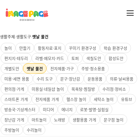
생활주제
›
생활도구
›
옛날 물건
놀이
만들기
활동자료·표지
꾸미기 환경구성
학습 환경구성
편지지·테두리
라벨·메모지·카드
토퍼
색칠도안
합성도안
개별도안
옛날 물건
전자제품·가구
주방·청소용품
미용·세면 용품
수리 도구
문구·장난감
운동용품
의류·날씨용품
편의점·가게
미용실·네일샵 놀이
목욕탕·찜질방
수리점·정비소
스마트폰 가게
전자제품 가게
헬스장 놀이
세탁소 놀이
유튜브
방송국·기상캐스터
미디어
에너지
로봇·발명·실험실
장난감 가게
마트놀이
노래방
생활용품 가게
문구점 놀이
주방놀이
수리놀이