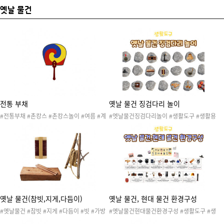
옛날 물건
전통 부채
옛날 물건 징검다리 놀이
#전통부채 #촌캉스 #촌캉스놀이 #여름 #계
#엣날물건징검다리놀이 #생활도구 #생활용
곡 #물놀이 #캠핑 #여름캠핑 #물총 #물총놀
품 #생활도구놀이 #생활도구활동 #생활도구
이 #바베큐 #농촌 #농촌체험 #농사 #농부 #
도안 #생활도구자료 #과거생활도구 #옛날생
시골 #농부놀이 #추수놀이 #농촌놀이 #촌캉
활도구 #징검다리놀이 #신체활동 #신체놀이
스패션쇼 #촌캉스패션쇼놀이 #레트로 #복고
#체육활동 #대근육활동 #유아체육교구 #실
데이 #시골놀이 #민박 #민박집 #텃밭 #텃밭
내게임
놀이 #새참놀이 #우리나라 #20260704촌캉
스놀이 #20260704촌캉스놀이추가자료
옛날 물건(참빗,지게,다듬이)
옛날 물건, 현대 물건 환경구성
#옛날물건 #참빗 #지게 #다듬이 #빗 #가방
#옛날물건현대물건환경구성 #생활도구 #생
#다리미 #생활도구 #생활용품 #생활도구놀
활용품 #생활도구놀이 #생활도구활동 #생활