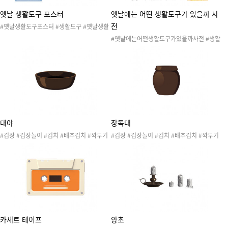
옛날 생활도구 포스터
옛날에는 어떤 생활도구가 있을까 사
전
#옛날생활도구포스터 #생활도구 #옛날생활
도구 #생활도구교수자료 #생활도구포스터 #
#옛날에는어떤생활도구가있을까사전 #생활
생활도구가로포스터 #생활도구세로포스터 #
도구 #옛날생활도구 #생활도구활동지 #생활
갓 #해시계 #소반 #붓 #벼루 #가마솥 #가마
도구작은책 #생활도구활동 #작은책만들기 #
#맷돌 #부채 #족자 #전등 #장독대
색칠도안 #색칠공부 #언어활동 #미술활동 #
한글공부 #가마솥 #소반 #족자 #갓 #붓 #맷
돌 #부채
대야
장독대
#김장 #김장놀이 #김치 #배추김치 #깍두기
#김장 #김장놀이 #김치 #배추김치 #깍두기
#동치미 #백김치 #김장하는날 #김장재료 #
#동치미 #백김치 #김장하는날 #김장재료 #
요리활동 #김장활동 #겨울준비 #월동준비
요리활동 #김장활동 #겨울준비 #월동준비 #
항아리
카세트 테이프
양초