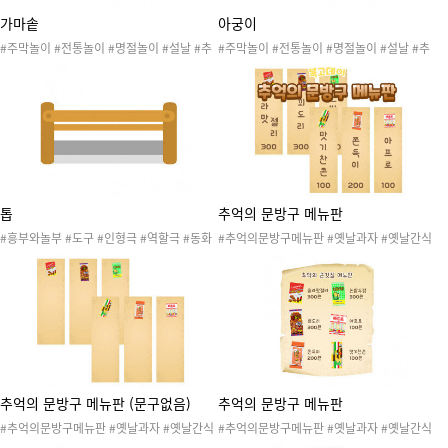
가마솥
아궁이
#주막놀이 #전통놀이 #명절놀이 #설날 #추
#주막놀이 #전통놀이 #명절놀이 #설날 #추
석 #한가위 #우리나라 #전가게놀이 #삼계탕
석 #한가위 #우리나라 #전가게놀이 #복날 #
가게 #삼계탕놀이 #복날 #초복 중복 말복 #
삼계탕가게 #삼계탕놀이 #초복 중복 말복 #
생활도구 #옛날생활도구 #떡국가게 #새해
옛날생활도구 #생활도구 #떡국가게 #새해
톱
추억의 문방구 메뉴판
#흥부와놀부 #도구 #인형극 #역할극 #동화
#추억의문방구메뉴판 #옛날과자 #옛날간식
책 #전래동화 #동극
#불량식품 #군것질 #추억의간식 #추억의과
자 #레트로데이 #레트로놀이 #추억놀이 #7
080 #뉴트로 #복고놀이 #복고데이 #추억의
문방구놀이 #달고나만들기놀이 #달고나놀이
추억의 문방구 메뉴판 (문구없음)
추억의 문방구 메뉴판
#추억의문방구메뉴판 #옛날과자 #옛날간식
#추억의문방구메뉴판 #옛날과자 #옛날간식
#불량식품 #군것질 #추억의간식 #추억의과
#불량식품 #군것질 #추억의간식 #추억의과