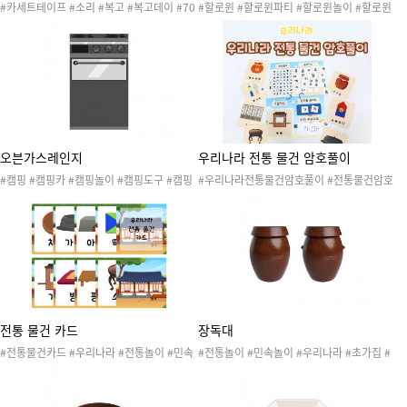
#카세트테이프 #소리 #복고 #복고데이 #70
#할로윈 #할로윈파티 #할로윈놀이 #할로윈
80 #레트로 #복고놀이 #노래 #음악 #환경과
행사 #할로윈데이 #할로윈축제 #생활도구 #
생활 #환경과 생활 #빛과소리 #생활도구
캠핑 #크리스마스 #불 #할로윈장식
오븐가스레인지
우리나라 전통 물건 암호풀이
#캠핑 #캠핑카 #캠핑놀이 #캠핑도구 #캠핑
#우리나라전통물건암호풀이 #전통물건암호
카만들기 #생활도구 #주방용품 #조리용품 #
풀이 #교구재 #교구교재 #단어맞추기 #낱말
전자제품 #가스레인지 #가스랜지 #AS센터
맞추기 #그림카드 #글자카드 #우리나라 #우
#수리점 #서비스센터 #하이마트 #전자랜드
리나라놀이 #언어 #언어활동 #한글놀이 #전
#가전제품가게 #전자제품가게 #주방
통물건 #우리나라활동
전통 물건 카드
장독대
#전통물건카드 #우리나라 #전통놀이 #민속
#전통놀이 #민속놀이 #우리나라 #초가집 #
놀이 #전통음식 #우리나라활동 #우리나라놀
된장 #고추장 #김치 #식혜 #시골 #김치 #항
이 #언어 #언어활동 #한글공부 #한글놀이 #
아리
우리나라활동지