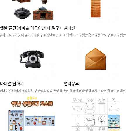
#우리나라 #전통물건
#전통물건
옛날 물건(가마솥,아궁이,가마,절구)
빨래판
#가마솥 #아궁이 #가마 #절구 #옛날물건 #
#생활도구 #생활용품 #생활도구놀이 #생활
생활도구 #생활용품 #생활도구놀이 #생활도
도구활동 #생활도구도안 #생활도구자료 #가
구활동 #생활도구도안 #생활도구자료 #과거
정용품 #청소용품 #욕실용품 #세탁용품
생활도구 #옛날생활도구 #자동차 #믹서기 #
밥솥 #가스레인지 #우리나라 #전통물건
다이얼 전화기
편지봉투
#다이얼전화기 #생활도구 #생활용품 #생활
#환경 #환경과생활 #지구와환경 #환경의날
도구놀이 #생활도구활동 #생활도구도안 #생
#지구의날 #환경보호 #환경지킴이 #지구지
활도구자료 #전화기 #스마트폰 #옛날전화기
킴이 #지구온난화 #재활용 #새활용 #플로깅
#가정용품 #가전제품 #옛날생활도구
#리사이클 #업사이클 #환경과생활놀이 #환
경과생활활동 #환경과생활도안 #환경과생활
자료 #환경과생활프로젝트 #편지지