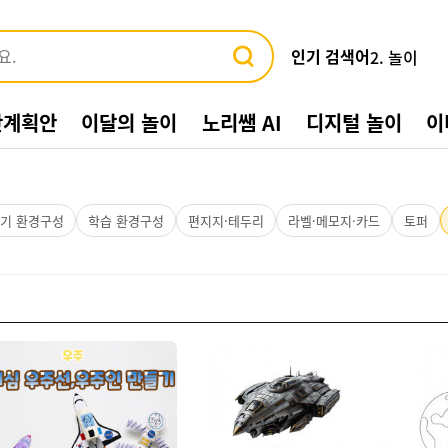
인기 검색어
2. 놀이
3. 바다
4. 가게
간계획안
이달의 놀이
노리쌤 AI
디지털 놀이
이
5. 동물
6. 수박
7. 여름환
8. 교통기관
9. 물놀이
기 환경구성
학습 환경구성
편지지·테두리
라벨·메모지·카드
토퍼
10. 수영장
1. 여름