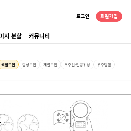
로그인
회원가입
미지 분할
커뮤니티
경구성
색칠도안
합성도안
개별도안
우주선·인공위성
우주탐험