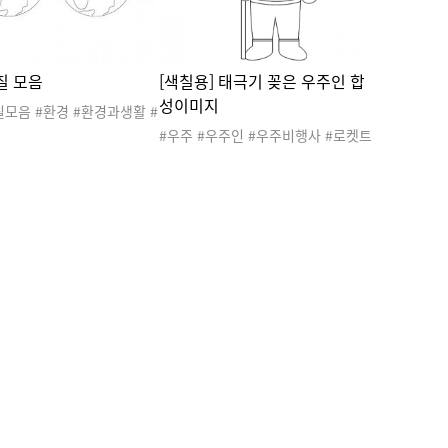
칠 모음
[색칠용] 태극기 꽂은 우주인 합
성이미지
모음 #환경 #환경과생활 #
 #환경의날 #지구의날 #
#우주 #우주인 #우주비행사 #로켓트
 #환경지킴이 #지구지킴이
#우주선 #우주놀이 #우주선놀이 #우
난화 #재활용 #새활용 #플
주합성 #태극기 #우주선조종놀이 #
사이클 #업사이클 #환경과
환경과생활 #환경과 생활 #직업합성
 #환경과생활활동 #환경과
이미지 #희망직업 #색칠도안
 #환경과생활자료 #환경과
젝트 #미술활동 #색칠도안
부