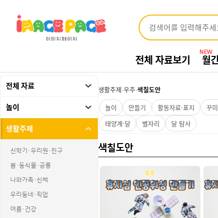
NEW
전체 자료보기
월
전체 자료
생활주제
›
우주
›
색칠도안
놀이
놀이
만들기
활동자료·표지
꾸미
태양계·달
별자리
달 탐사
생활주제
색칠도안
신학기·우리원·친구
봄·동식물·공룡
나와가족·신체
우리동네·직업
여름·건강