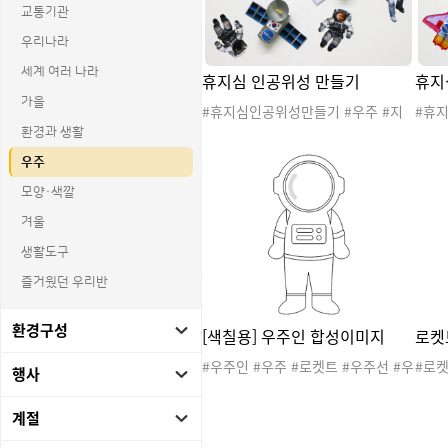
교통기관
우리나라
세계 여러 나라
휴지심 인공위성 만들기
휴지
가을
#휴지심인공위성만들기 #우주 #지
#휴
구 #태양계 #행성 #우주선 #우주인
심우
환경과 생활
#환경과생활 #지구와환경 #우주여
기 #
우주
행 #우주활동 #우주놀이 #우주도안
주선 
#우주자료 #우주프로젝트 #우주만
환경 
모양·색깔
들기 #미술활동 #휴지심우주선만들
이 #
겨울
기 #휴지심우주인만들기
젝트 
심인
생활도구
즐거웠던 우리반
환경구성
[색칠용] 우주인 합성이미지
로켓
#우주인 #우주 #로켓트 #우주선 #우
#로켓
행사
주놀이 #우주선놀이 #우주합성 #우
우주
주비행사 #우주선조종놀이 #환경과
#색
계절
생활 #환경과 생활 #직업합성이미지
기관
#희망직업 #색칠도안