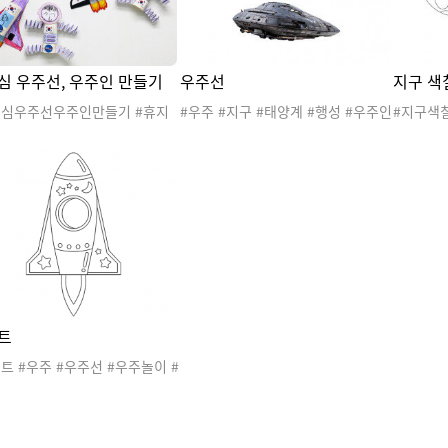
심 우주선, 우주인 만들기
우주선
지구 색
지심우주선우주인만들기 #휴지
#우주 #지구 #태양계 #행성 #우주인
#지구색칠
주선만들기 #휴지심우주인만들
#환경과생활 #지구와환경 #우주여
지구와환경
우주 #지구 #태양계 #행성 #우
행 #우주활동 #우주놀이 #우주도안
환경보호
#우주인 #환경과생활 #지구와
#우주자료 #우주프로젝트 #로케트
# 지구온
#우주여행 #우주활동 #우주놀
로깅 #리
우주도안 #우주자료 #우주프로
생활놀이
#우주만들기 #미술활동 #휴지
생활도안
공위성만들기
생활프로
#색칠공
트
트 #우주 #우주선 #우주놀이 #
선놀이 #로켓트색칠 #우주색칠
칠놀이 #우주선조종놀이 #교통
 #색칠도안