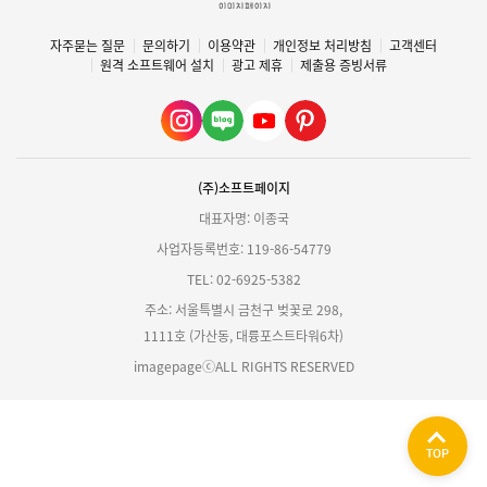
자주묻는 질문
문의하기
이용약관
개인정보 처리방침
고객센터
원격 소프트웨어 설치
광고 제휴
제출용 증빙서류
(주)소프트페이지
대표자명: 이종국
사업자등록번호: 119-86-54779
TEL: 02-6925-5382
주소: 서울특별시 금천구 벚꽃로 298,
1111호 (가산동, 대륭포스트타워6차)
imagepageⓒALL RIGHTS RESERVED