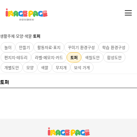
생활주제
›
모양·색깔
›
토퍼
놀이
만들기
활동자료·표지
꾸미기 환경구성
학습 환경구성
편지지·테두리
라벨·메모지·카드
토퍼
색칠도안
합성도안
개별도안
모양
색깔
무지개
보석 가게
토퍼