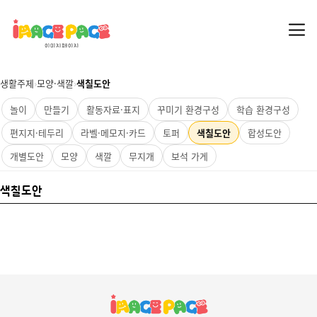
생활주제
›
모양·색깔
›
색칠도안
놀이
만들기
활동자료·표지
꾸미기 환경구성
학습 환경구성
편지지·테두리
라벨·메모지·카드
토퍼
색칠도안
합성도안
개별도안
모양
색깔
무지개
보석 가게
색칠도안