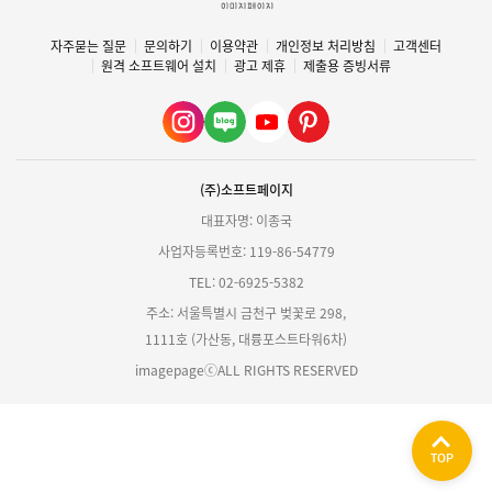
자주묻는 질문
문의하기
이용약관
개인정보 처리방침
고객센터
원격 소프트웨어 설치
광고 제휴
제출용 증빙서류
(주)소프트페이지
대표자명: 이종국
사업자등록번호: 119-86-54779
TEL: 02-6925-5382
주소: 서울특별시 금천구 벚꽃로 298,
1111호 (가산동, 대륭포스트타워6차)
imagepageⓒALL RIGHTS RESERVED