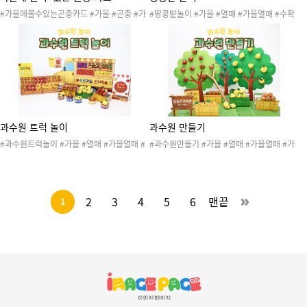
#가을에볼수있는곤충카드 #가을 #곤충 #가
#땅콩밭놀이 #가을 #열매 #가을열매 #수확
을곤충 #생물 #생태계 #가을도안 #가을활동
#땅콩수확 #텃밭놀이 #텃밭활동 #가을놀이
#가을자료 #가을카드 #가을곤충카드 #카드
#가을도안 #가을활동 #수확활동 #추수 #농
사 #농부 #농작물 #텃밭 #땅콩캐기
과수원 트럭 놀이
과수원 만들기
#과수원트럭놀이 #가을 #열매 #가을열매 #
#과수원만들기 #가을 #열매 #가을열매 #가
가을과일 #과일 #수확 #과일수확 #과수원 #
을과일 #과일 #수확 #과일수확 #과수원 #과
과수원놀이 #가을과수원놀이 #가을놀이 #가
수원놀이 #가을과수원놀이 #가을놀이 #가을
을도안 #가을활동 #수확활동 #가을과수원 #
도안 #가을활동 #수확활동 #가을과수원
트럭 #과일트럭 #과수원트럭 #가을과수원트
2
3
4
5
6
맨끝
1
럭 #과일트럭놀이