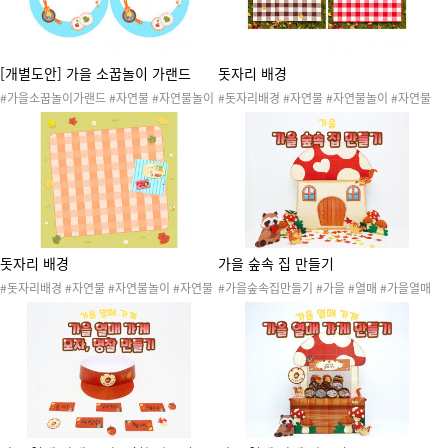
[개별도안] 가을 소꿉놀이 가랜드
돗자리 배경
#가을소꿉놀이가랜드 #자연물 #자연물놀이
#돗자리배경 #자연물 #자연물놀이 #자연물
#자연물활동 #가을 #가을도안 #가을놀이 #
활동 #가을 #가을도안 #가을놀이 #가을소꿉
가을소꿉놀이 #자연물뷔페놀이 #바깥놀이 #
놀이 #자연물뷔페놀이 #바깥놀이 #바깥활동
바깥활동 #숲활동 #가을숲활동 #개별도안 #
#숲활동 #가을숲활동
문구없음 #가랜드 #가을가랜드
돗자리 배경
가을 숲속 집 만들기
#돗자리배경 #자연물 #자연물놀이 #자연물
#가을숲속집만들기 #가을 #열매 #가을열매
활동 #가을 #가을도안 #가을놀이 #가을소꿉
#자연물 #열매가게 #열매가게놀이 #가을열
놀이 #자연물뷔페놀이 #바깥놀이 #바깥활동
매가게 #가을열매가게놀이 #가을놀이 #가을
#숲활동 #가을숲활동
도안 #가을활동 #숲속 #가을숲 #가을숲속집