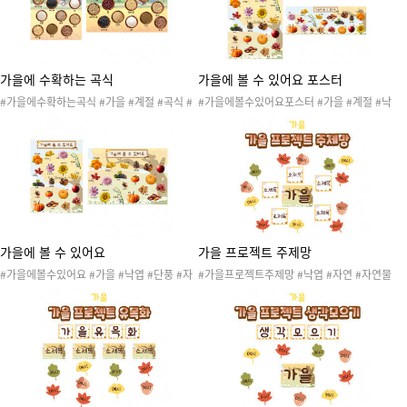
물포스터 #곤충포스터 #동물포스터 #생물벽
보 #곤충벽보 #동물벽보 #곤충교수자료 #생
물교수자료 #동물교수자료 #봄학습 #봄생태
#20260401봄환경구성
가을에 수확하는 곡식
가을에 볼 수 있어요 포스터
#가을에수확하는곡식 #가을 #계절 #곡식 #
#가을에볼수있어요포스터 #가을 #계절 #낙
농촌 # 자연 #자연물 #가을환경 #가을활동 #
엽 #단풍 #자연 #자연물 #가을나무 #가을꽃
가을놀이 #가을프로젝트 #가을교수자료 #가
#가을열매 #가을환경 #가을활동 #가을놀이
을포스터 #메밀 #귀리 #율무 #찹쌀 #병아리
#가을프로젝트 #가을교수자료 #가을포스터
콩 #팥 #백태콩 #보리 #서리태 #현미 #쌀 #
#메리골드 #국화 #코스모스 #방울꽃 #단풍
차조 #수수
잎 #은행잎 #은행 #솔방울 #밤 #사과 #배 #
감 #대추 #고구마 #호두 #호박 #도토리 #포
도
가을에 볼 수 있어요
가을 프로젝트 주제망
#가을에볼수있어요 #가을 #낙엽 #단풍 #자
#가을프로젝트주제망 #낙엽 #자연 #자연물
연 #자연물 #가을나무 #가을꽃 #가을열매 #
#가을나무 #가을꽃 #가을환경 #가을활동 #
가을환경 #가을활동 #가을놀이 #가을프로젝
가을놀이 #가을꾸미기 #가을도안 #가을프로
트 #가을교수자료 #가을포스터 #메리골드 #
젝트 #브레인스토밍 #생각모으기 #유목화 #
국화 #코스모스 #방울꽃 #단풍잎 #은행잎 #
생활주제 #프로젝트주제 #놀이주제 #유아중
은행 #솔방울 #밤 #사과 #배 #감 #대추 #고
심교육 #흥미 #환경구성 #게시판꾸미기 #환
구마 #호두 #호박 #도토리 #포도 #가을환경
경판꾸미기 #가을환경구성
구성