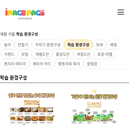
계절
›
가을
›
학습 환경구성
놀이
만들기
꾸미기 환경구성
학습 환경구성
토퍼
배경
가랜드
모빌
개별도안
합성도안
색칠도안
포장·라벨
편지지·테두리
메모지·카드
활동자료·표지
알림장
학습 환경구성