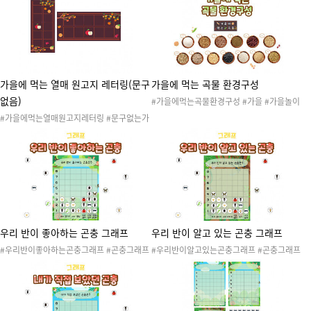
레터링 #가을환경구성
#가을환경 #가을활동 #가을놀이 #가을꾸미
기 #가을도안 #가을프로젝트 #가을레터링 #
가을환경구성
가을에 먹는 열매 원고지 레터링(문구
가을에 먹는 곡물 환경구성
없음)
#가을에먹는곡물환경구성 #가을 #가을놀이
#가을열매 #가을도안 #가을환경 #가을곡식
#가을에먹는열매원고지레터링 #문구없는가
#가을활동 #가을꾸미기 #자연물 #가을프로
을에먹는열매원고지레터링 #가을 #계절 #낙
젝트 #가을환경구성 #가을게시판 #가을환경
엽 #자연 #자연물 #가을나무 #가을꽃 #가을
판 #교실환경구성
환경 #가을활동 #가을놀이 #가을꾸미기 #가
을도안 #가을프로젝트 #가을레터링 #가을열
매 #가을환경구성
우리 반이 좋아하는 곤충 그래프
우리 반이 알고 있는 곤충 그래프
#우리반이좋아하는곤충그래프 #곤충그래프
#우리반이알고있는곤충그래프 #곤충그래프
#곤충프로젝트 #봄 #여름 #가을 #봄곤충 #
#곤충프로젝트 #봄 #여름 #가을 #봄곤충 #
여름곤충 #가을곤충 #자연탐구 #자연관찰 #
여름곤충 #가을곤충 #자연탐구 #자연관찰 #
과학 #곤충채집 #곤충놀이 #곤충활동 #자연
과학 #곤충채집 #곤충놀이 #곤충활동 #자연
#표 #그래프 #표도안 #그래프도안 #투표
#표 #그래프 #표도안 #그래프도안 #투표 #