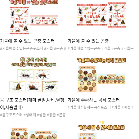
자료 #가을포스터 #가을벽보 #가을열매포스
가을포스터 #가을벽보 #가을열매포스터 #가
터 #가을열매벽보 #가을교수자료 #포스터 #
을열매벽보 #가을교수자료 #포스터 #벽보 #
벽보 #열매포스터 #가을환경구성 #환경구성
열매포스터 #가을환경구성 #환경구성
가을에 볼 수 있는 곤충 포스터
가을에 볼 수 있는 곤충
#가을에볼수있는곤충포스터 #가을 #곤충 #
#가을에볼수있는곤충 #가을 #곤충 #가을곤
가을곤충 #생물 #생태계 #가을도안 #가을활
충 #생물 #생태계 #가을도안 #가을활동 #가
동 #가을자료 #가을포스터 #가을벽보 #가을
을자료 #가을포스터 #가을벽보 #가을곤충포
곤충포스터 #가을곤충벽보 #가을교수자료 #
스터 #가을곤충벽보 #가을교수자료 #포스터
포스터 #벽보 #곤충포스터 #가을환경구성 #
#벽보 #곤충포스터 #가을환경구성 #환경구
환경구성
성
몸 구조 포스터(개미,꿀벌,나비,달팽
가을에 수확하는 곡식 포스터
이,사슴벌레)
#가을에수확하는곡식포스터 #가을 #계절 #
곡식 #농촌 #자연 #자연물 #가을환경 #가을
#몸구조포스터 #생태계 #생물 #동물 #곤충
활동 #가을놀이 #가을프로젝트 #가을교수자
#생물놀이 #생태계놀이 #봄과동식물 #자연
료 #가을포스터 #메밀 #귀리 #율무 #찹쌀 #
#생태계도안 #생물도안 #생물활동 #생물놀
병아리콩 #팥 #백태콩 #보리 #서리태 #현미
이 #생태계프로젝트 #개미 #꿀벌 #나비 #달
#쌀 #차조 #수수
팽이 #사슴벌레 #몸구조포스터 #몸구조 #생