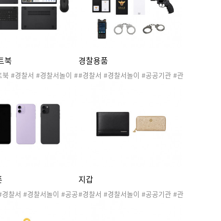
찰관표지 #경찰관활동지표지
#가정통신문 #템플릿 #프레임 #알림
학습지표지
장
트북
경찰용품
북 #경찰서 #경찰서놀이 #
#경찰서 #경찰서놀이 #공공기관 #관
#관공서 #우리동네 #직업
공서 #우리동네 #직업 #지구대 #파
#파출소 #경찰관 #경찰차 #
출소 #경찰관 #경찰차 #경찰서도안
안 #우리동네놀이 #우리동
#우리동네놀이 #우리동네활동 #우
#우리동네도안
리동네도안 #견장 #경찰모자 #경찰
뱃지 #경찰수첩 #경찰이름표 #권총
#무전기 #수갑
폰
지갑
#경찰서 #경찰서놀이 #공공
#경찰서 #경찰서놀이 #공공기관 #관
공서 #우리동네 #직업 #지
공서 #우리동네 #직업 #지구대 #파
출소 #경찰관 #경찰차 #경
출소 #경찰관 #경찰차 #경찰서도안