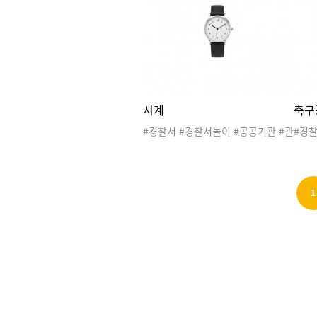
#경찰차 #경찰서도안 #우리동네놀
#우
이 #우리동네활동 #우리동네도안
리동
시계
축구
#경찰서 #경찰서놀이 #공공기관 #관
#경찰
공서 #우리동네 #직업 #지구대 #파
공서 
출소 #경찰관 #경찰차 #경찰서도안
출소 
#우리동네놀이 #우리동네활동 #우
#우
리동네도안 #손목시계 #생활도구
리동
1