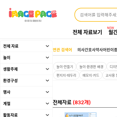
NEW
전체 자료보기
월
전체 자료
연관 검색어
의사
간호사
약사
어린이
놀이
놀이·만들기
놀이·환경판 배경
디지털
생활주제
편지지·테두리
메모지·카드
교사용 
환경구성
행사
전체자료
(832개)
계절
활동자료