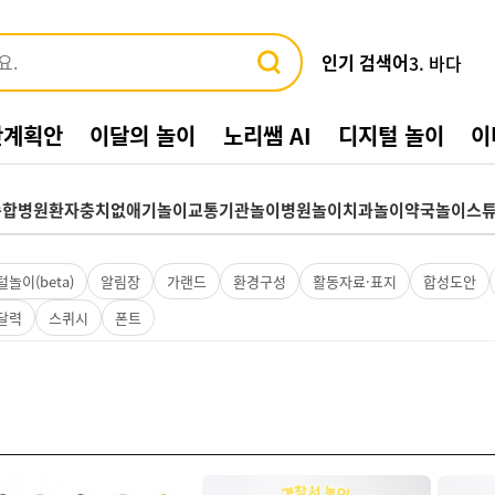
인기 검색어
3. 바다
4. 가게
5. 동물
간계획안
이달의 놀이
노리쌤 AI
디지털 놀이
이
6. 수박
7. 여름환
8. 교통기관
종합병원
환자
충치없애기놀이
교통기관놀이
병원놀이
치과놀이
약국놀이
스
9. 물놀이
10. 수영장
1. 여름
놀이(beta)
알림장
가랜드
환경구성
활동자료·표지
합성도안
2. 놀이
달력
스퀴시
폰트