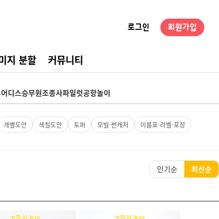
로그인
회원가입
미지 분할
커뮤니티
경구성
튜어디스
승무원
조종사
파일럿
공항놀이
개별도안
색칠도안
토퍼
모빌·썬캐처
이름표·라벨·포장
인기순
최신순