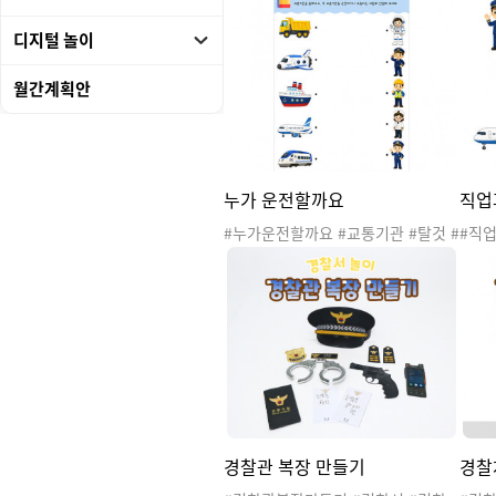
디지털 놀이
월간계획안
누가 운전할까요
직업
#누가운전할까요 #교통기관 #탈것 #
#직업
교통기관도안 #교통기관활동 #교통
교통
기관놀이 #교통기관활동지 #교통기
기관
관학습지 #육상교통기관 #해상교통
기관 
기관 #항공교통기관 #직업
업자 
#우주
기관
경찰관 복장 만들기
경찰