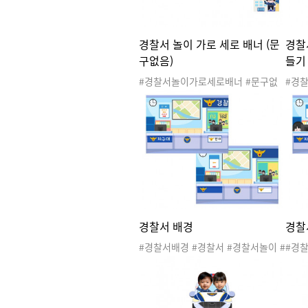
경찰서 놀이 가로 세로 배너 (문
경찰
구없음)
들기
#경찰서놀이가로세로배너 #문구없
#경
음 #경찰서놀이배너 #경찰서 #경찰
경찰
서놀이 #공공기관 #관공서 #우리동
이 #
네 #직업 #지구대 #파출소 #경찰관
직업 
#경찰차 #경찰서도안 #우리동네놀
찰차 
이 #우리동네활동 #우리동네도안 #
우리
배너 #경찰서배너 #환경구성 #경찰
#경
서환경구성 #경찰환경구성
경구
경찰서 배경
경찰
#경찰서배경 #경찰서 #경찰서놀이 #
#경찰
공공기관 #관공서 #우리동네 #직업
공공기
#지구대 #파출소 #경찰관 #경찰차 #
#지구
경찰서도안 #우리동네놀이 #우리동
경찰
네활동 #우리동네도안
네활