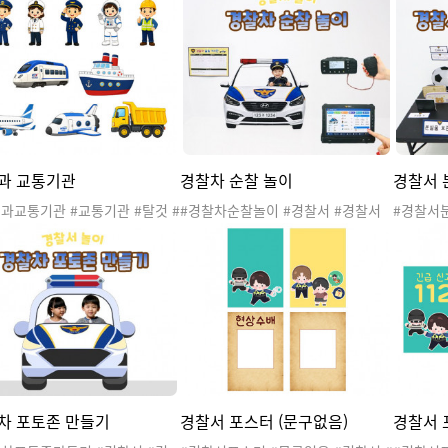
과 교통기관
경찰차 순찰 놀이
경찰서 
과교통기관 #교통기관 #탈것 #
#경찰차순찰놀이 #경찰서 #경찰서
#경찰서
기관도안 #교통기관활동 #교통
놀이 #공공기관 #관공서 #우리동네
경찰서놀이
놀이 #육상교통기관 #항공교통
#직업 #경찰관 #경찰차 #지구대 #파
리동네 #
#해상교통기관 #직업 #건설작
출소 #경찰서도안 #우리동네놀이 #
구대 #파
#기차 #덤프트럭 #배 #비행기
우리동네활동 #우리동네도안 #경찰
네놀이 
비행사 #우주선 #조종사 #철도
차놀이
안 #분실
사 #항해사
차 포토존 만들기
경찰서 포스터 (문구없음)
경찰서 