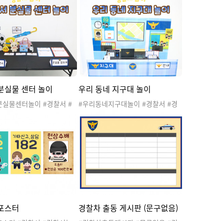
분실물 센터 놀이
우리 동네 지구대 놀이
분실물센터놀이 #경찰서 #
#우리동네지구대놀이 #경찰서 #경
 #공공기관 #관공서 #우
찰서놀이 #공공기관 #관공서 #우리
직업 #경찰관 #경찰차 #지
동네 #직업 #경찰관 #경찰차 #지구
출소 #경찰서도안 #우리동
대 #파출소 #경찰서도안 #우리동네
#우리동네활동 #우리동네도
놀이 #우리동네활동 #우리동네도안
물
#지구대 #지구대놀이
포스터
경찰차 출동 게시판 (문구없음)