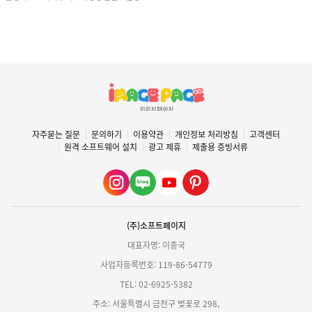
전통문양 #명절 #명절탬플릿 #프레임
자주묻는 질문
문의하기
이용약관
개인정보 처리방침
고객센터
원격 소프트웨어 설치
광고 제휴
제출용 증빙서류
(주)소프트페이지
대표자명: 이종국
사업자등록번호: 119-86-54779
TEL: 02-6925-5382
주소: 서울특별시 금천구 벚꽃로 298,