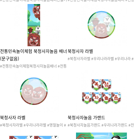
#우리나라 #사자놀이 #탈놀음 #놀음패 #놀
민속놀이체험북청사자놀음배너개별도안 #
이마당 #전통공연 #민속놀이 #전통놀이 #마
우리나라 #사자놀이 #탈놀음 #놀음패 #놀이
당놀이 #사물놀이 #탈춤 #명절 #추석 #설날
마당 #전통공연 #민속놀이 #전통놀이 #마당
#설 #북청사자놀음 #풍물놀이
놀이 #사물놀이 #탈춤 #북청사자놀음 #풍물
놀이
전통민속놀이체험 북청사자놀음 배너
북청사자 라벨
(문구없음)
#북청사자라벨 #우리나라라벨 #우리나라 #
명절놀이 #사자놀이 #탈놀음 #민속놀이 #전
#전통민속놀이체험북청사자놀음배너 #전통
통놀이 #전통공연 #마당놀이 #북청사자놀이
민속놀이체험북청사자놀음배너만들기 #북
#명절 #추석 #설 #설날
청사자놀음 #전통민속놀이체험 #우리나라 #
사자놀이 #탈놀음 #놀음패 #놀이마당 #전통
공연 #민속놀이 #전통놀이 #마당놀이 #사물
놀이 #탈춤 #명절 #추석 #설날 #설 #북청사
자놀음 #풍물놀이
북청사자 라벨
북청사자놀음 가랜드
#북청사자라벨 #우리나라라벨 #명절놀이 #
#북청사자놀음가랜드 #우리나라가랜드 #전
우리나라 #사자놀이 #탈놀음 #민속놀이 #전
통놀이가랜드 #마당놀이가랜드 #우리나라 #
통놀이 #전통공연 #마당놀이 #북청사자놀이
사자놀이 #탈놀음 #놀음패 #놀이마당 #전통