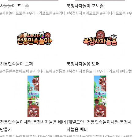
사물놀이 포토존
북청사자놀이 포토존
#사물놀이포토존 #우리나라포토존 #우리나
#북청사자놀이포토존 #우리나라포토존 #우
라 #사물놀이 #사자놀이 #탈놀음 #놀음패 #
리나라 #사자놀이 #탈놀음 #놀음패 #양반 #
놀이마당 #전통공연 #민속놀이 #전통놀이 #
탈 #사자탈 #꺽쇠 #꼭쇠 #놀이마당 #전통공
마당놀이 #탈춤 #무형문화재 #북 #장구 #징
연 #민속놀이 #전통놀이 #마당놀이 #탈춤 #
#꽹과리 #북청사자놀음 #풍물놀이
사물놀이 #명절 #추석 #설날 #설 #북청사자
놀음 #풍물놀이
전통민속놀이 토퍼
북청사자놀음 토퍼
#전통민속놀이토퍼 #우리나라토퍼 #전통놀
#북청사자놀음토퍼 #우리나라토퍼 #마당놀
이 #민속놀이 #사자놀이 #탈놀음 #놀음패 #
이토퍼 #사자놀이 #탈놀음 #놀음패 #놀이마
놀이마당 #전통공연 #탈춤 #마당놀이 #사물
당 #전통공연 #전통놀이 #민속놀이 #탈춤 #
놀이 #북청사자놀음 #풍물놀이
마당놀이 #사물놀이 #추석 #명절 #설 #설날
#북청사자놀음 #풍물놀이
전통민속놀이체험 북청사자놀음 배너
[개별도안] 전통민속놀이체험 북청사
만들기
자놀음 배너
#전통민속놀이체험북청사자놀음배너만들기
#전통민속놀이체험북청사자놀음배너 #전통