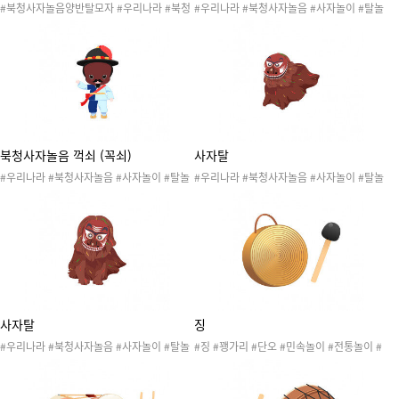
#북청사자놀음양반탈모자 #우리나라 #북청
#우리나라 #북청사자놀음 #사자놀이 #탈놀
사자놀음 #사자놀이 #탈놀음 #놀음패 #사자
음 #놀음패 #사자탈 #탈 #놀이마당 #무형문
탈 #탈 #양반 #놀이마당 #무형문화재 #전통
화재 #전통공연 #민속놀이 #전통놀이 #마당
공연 #민속놀이 #전통놀이 #마당놀이 #탈춤
놀이 #탈춤 #사물놀이 #명절 #추석 #설날 #
#사물놀이 #명절 #추석 #설날 #설 #풍물놀
설
이
북청사자놀음 꺽쇠 (꼭쇠)
사자탈
#우리나라 #북청사자놀음 #사자놀이 #탈놀
#우리나라 #북청사자놀음 #사자놀이 #탈놀
음 #놀음패 #양반 #탈 #놀이마당 #무형문화
음 #놀음패 #꺽쇠 #꼭쇠 #양반 #탈 #놀이마
재 #전통공연 #민속놀이 #전통놀이 #마당놀
당 #무형문화재 #전통공연 #민속놀이 #전통
이 #탈춤 #사물놀이 #명절 #추석 #설날 #설
놀이 #마당놀이 #탈춤 #사물놀이 #명절 #추
석 #설날 #설
사자탈
징
#우리나라 #북청사자놀음 #사자놀이 #탈놀
#징 #꽹가리 #단오 #민속놀이 #전통놀이 #
음 #놀음패 #꺽쇠 #꼭쇠 #양반 #탈 #놀이마
명절놀이 #설날 #추석 #명절 #우리나라 #악
당 #무형문화재 #전통공연 #민속놀이 #전통
기 #국악 #사물놀이 #단오제 #단오놀이 #단
놀이 #마당놀이 #탈춤 #사물놀이 #명절 #추
오행사 #전통악기