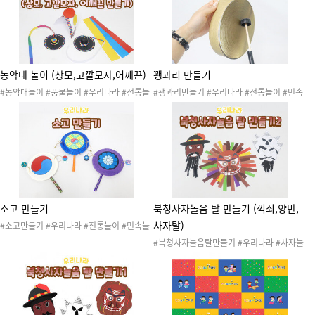
라놀이 #우리나라활동 #우리나라프로젝트 #
#우리나라만들기 #역할놀이 #추석 #설 #명
악기 #전통악기 #풍물놀이
절 #설날 #북청사자놀음 #풍물놀이 #사물놀
이
농악대 놀이 (상모,고깔모자,어깨끈)
꽹과리 만들기
#농악대놀이 #풍물놀이 #우리나라 #전통놀
#꽹과리만들기 #우리나라 #전통놀이 #민속
이 #민속놀이 #명절놀이 #추석 #설날 #농악
놀이 #명절놀이 #추석 #설날 #농악대놀이 #
대만들기 #미니장구만들기 #소고만들기 #꽹
농악대만들기 #미니장구만들기 #단오 #전통
과리만들기 #단오 #전통악기만들기 #사물놀
악기만들기 #꽹과리채 #사물놀이 #색칠활동
이 #농악 #무형문화재 #북청사자놀음
#색칠놀이 #색칠공부 #소고만들기 #북청사
자놀음 #풍물놀이
소고 만들기
북청사자놀음 탈 만들기 (꺽쇠,양반,
사자탈)
#소고만들기 #우리나라 #전통놀이 #민속놀
이 #명절놀이 #추석 #설날 #농악대놀이 #농
#북청사자놀음탈만들기 #우리나라 #사자놀
악대만들기 #미니장구만들기 #단오 #전통악
이 #탈놀음 #놀음패 #꺽쇠 #꼭쇠 #양반 #탈
기만들기 #사물놀이 #색칠활동 #색칠놀이 #
#놀이마당 #무형문화재 #전통공연 #민속놀
색칠공부 #꽹과리만들기 #북청사자놀음 #풍
이 #전통놀이 #탈만들기 #우리나라만들기 #
물놀이
역할놀이 #명절 #추석 #설날 #설 #북청사자
놀음 #풍물놀이 #사물놀이